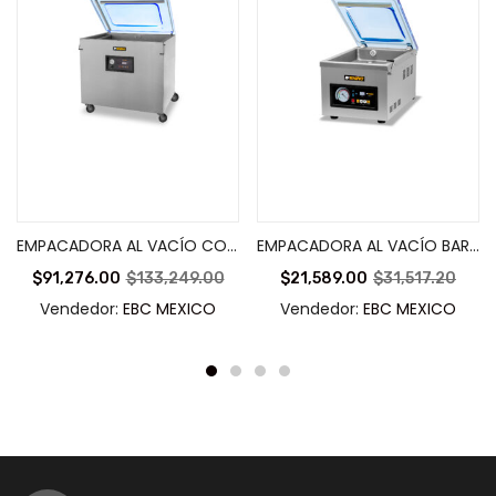
Añadir al carrito
Añadir al carrito
EMPACADORA AL VACÍO CON BARRA DE SELLADO 57 Y 79 CMS – EVAC-40X
EMPACADORA AL VACÍO BARRA SELLADO 27 CMS – EVAC-8
$
91,276.00
$
133,249.00
$
21,589.00
$
31,517.20
Vendedor:
EBC MEXICO
Vendedor:
EBC MEXICO