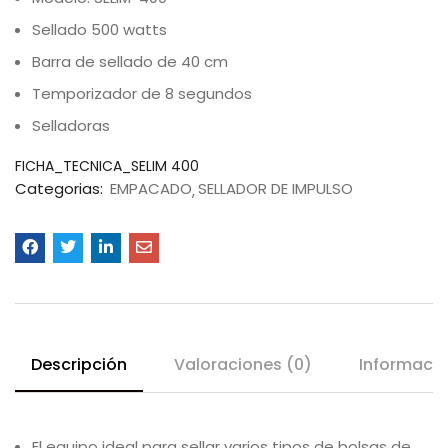
Sellado 500 watts
Barra de sellado de 40 cm
Temporizador de 8 segundos
Selladoras
FICHA_TECNICA_SELIM 400
Categorias:
EMPACADO
SELLADOR DE IMPULSO
Descripción
Valoraciones (0)
Informació
El equipo ideal para sellar varios tipos de bolsas de