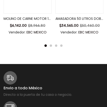
Añadir al carrito
Añadir al carrito
MOLINO DE CARNE MOTOR 1hp -MOCA-12
AMASADORA 50 LITROS DOBLE ACCIÓN GIRATORIA-AMASA-50
$
6,142.00
$
8,966.80
$
34,565.00
$
50,460.00
Vendedor:
EBC MEXICO
Vendedor:
EBC MEXICO
Envio a todo México
Directo a la puerta de tu casa o negocio.